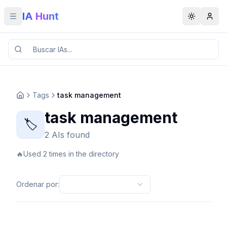
IA Hunt
Toggle menu
Toggle t
Tags
task management
task management
🏷️
2 AIs found
🔥
Used 2 times in the directory
Ordenar por
: