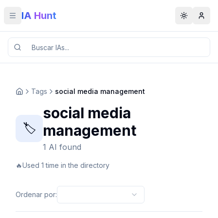
IA Hunt
Toggle menu
Toggle t
Tags
social media management
social media
🏷️
management
1 AI found
🔥
Used 1 time in the directory
Ordenar por
: