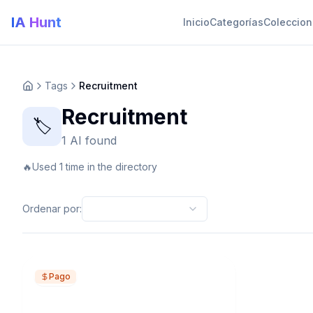
IA Hunt
Inicio
Categorías
Coleccio
Tags
Recruitment
Recruitment
🏷️
1 AI found
🔥
Used 1 time in the directory
Ordenar por
:
Pago