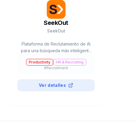
SeekOut
SeekOut
Plataforma de Reclutamiento de AI
para una búsqueda más inteligente
y gestión de talentos
Productivity
HR & Recruiting
#
Recruitment
Ver detalles