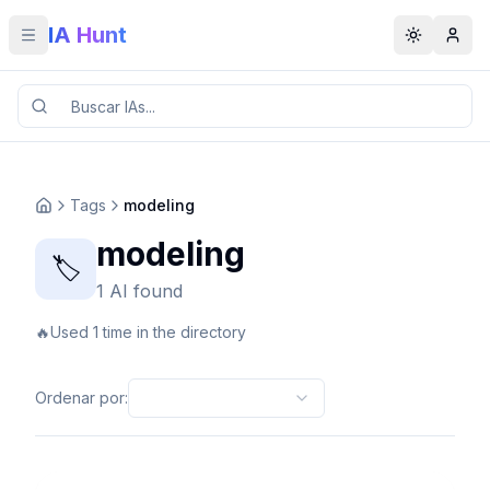
IA Hunt
Toggle menu
Toggle t
Tags
modeling
modeling
🏷️
1 AI found
🔥
Used 1 time in the directory
Ordenar por
: