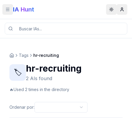
IA Hunt
Toggle menu
Toggle t
Tags
hr-recruiting
hr-recruiting
🏷️
2 AIs found
🔥
Used 2 times in the directory
Ordenar por
: