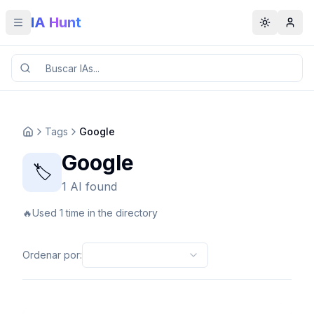
IA Hunt
Toggle menu
Toggle t
Tags
Google
Google
🏷️
1 AI found
🔥
Used 1 time in the directory
Ordenar por
: