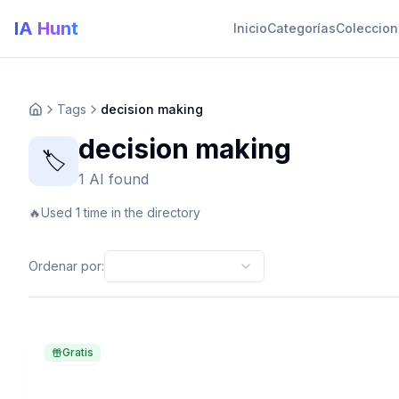
IA Hunt
Inicio
Categorías
Coleccio
Tags
decision making
decision making
🏷️
1 AI found
🔥
Used 1 time in the directory
Ordenar por
:
Gratis