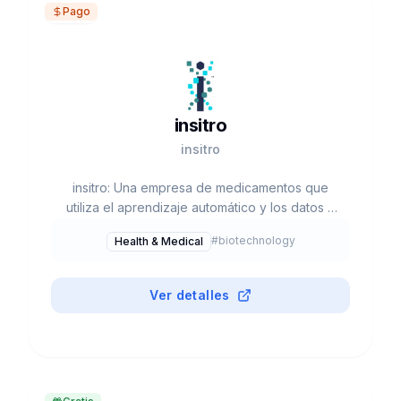
Pago
insitro
insitro
insitro: Una empresa de medicamentos que
utiliza el aprendizaje automático y los datos a
escala para descodificar la biología y
#
biotechnology
Health & Medical
desbloquear nuevos medicamentos.
Ver detalles