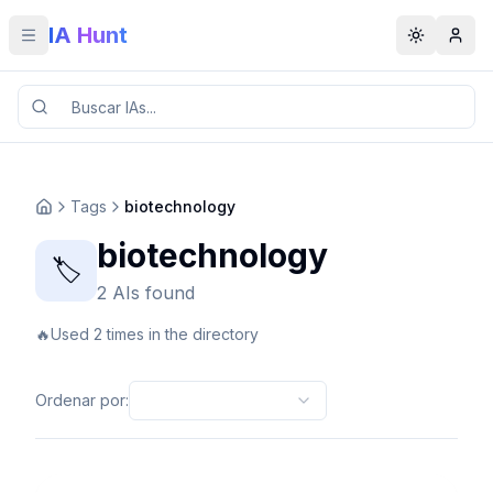
IA Hunt
Toggle menu
Toggle t
Tags
biotechnology
biotechnology
🏷️
2 AIs found
🔥
Used 2 times in the directory
Ordenar por
: