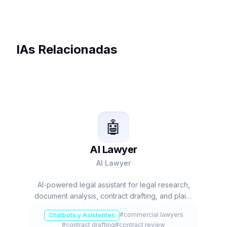
IAs Relacionadas
🤖
AI Lawyer
AI Lawyer
AI-powered legal assistant for legal research,
document analysis, contract drafting, and plain-
language legal answers.
#
commercial lawyers
Chatbots y Asistentes
#
contract drafting
#
contract review