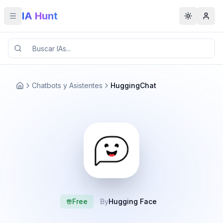
IA Hunt
Toggle menu
Toggle t
Chatbots y Asistentes
HuggingChat
Free
By
Hugging Face