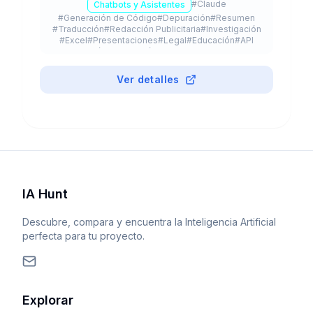
#
Claude
Chatbots y Asistentes
flujos de trabajo agénticos con modelos Opus,
#
Generación de Código
#
Depuración
#
Resumen
Sonnet y Haiku.
#
Traducción
#
Redacción Publicitaria
#
Investigación
#
Excel
#
Presentaciones
#
Legal
#
Educación
#
API
#
App Móvil
#
Extensión de Navegador
#
Plugin
#
Freemium
Ver detalles
IA Hunt
Descubre, compara y encuentra la Inteligencia Artificial
perfecta para tu proyecto.
Explorar