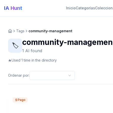
IA Hunt
Inicio
Categorías
Coleccio
Tags
community-management
community-managemen
🏷️
1 AI found
🔥
Used 1 time in the directory
Ordenar por
:
Pago