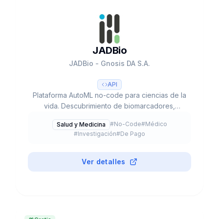
JADBio
JADBio - Gnosis DA S.A.
API
Plataforma AutoML no-code para ciencias de la
vida. Descubrimiento de biomarcadores,
análisis multi-omics y modelos predictivos sin
#
No-Code
#
Médico
Salud y Medicina
programación. Spin-off University of Crete.
#
Investigación
#
De Pago
Partner de QIAGEN. Premio Spin-off of the Year
2021.
Ver detalles