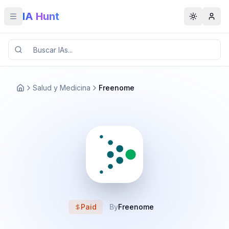
IA Hunt
Toggle menu
Toggle t
Salud y Medicina
Freenome
Paid
By
Freenome