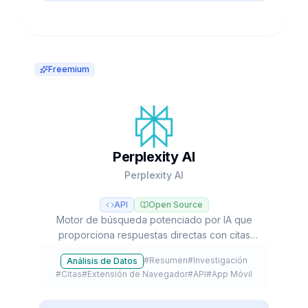
Freemium
Perplexity AI
Perplexity AI
API
Open Source
Motor de búsqueda potenciado por IA que
proporciona respuestas directas con citas
verificables, investigación profunda
#
Resumen
#
Investigación
Análisis de Datos
automatizada y acceso a múltiples modelos LLM
#
Citas
#
Extensión de Navegador
#
API
#
App Móvil
como GPT-5, Claude y Gemini.