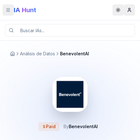
IA Hunt
Toggle menu
Toggle t
Análisis de Datos
BenevolentAI
Paid
By
BenevolentAI