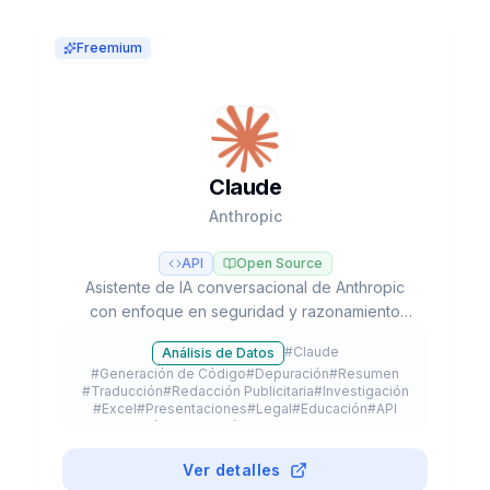
Freemium
Claude
Anthropic
API
Open Source
Asistente de IA conversacional de Anthropic
con enfoque en seguridad y razonamiento
avanzado, líder en tareas de programación y
#
Claude
Análisis de Datos
flujos de trabajo agénticos con modelos Opus,
#
Generación de Código
#
Depuración
#
Resumen
Sonnet y Haiku.
#
Traducción
#
Redacción Publicitaria
#
Investigación
#
Excel
#
Presentaciones
#
Legal
#
Educación
#
API
#
App Móvil
#
Extensión de Navegador
#
Plugin
#
Freemium
Ver detalles