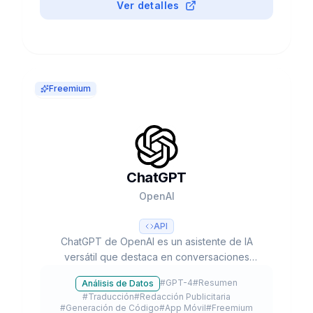
Ver detalles
Freemium
ChatGPT
OpenAI
API
ChatGPT de OpenAI es un asistente de IA
versátil que destaca en conversaciones
naturales, creación de contenido y resolución
#
GPT-4
#
Resumen
Análisis de Datos
de problemas complejos. Con sus capacidades
#
Traducción
#
Redacción Publicitaria
multimodales avanzadas, procesa texto, voz e
#
Generación de Código
#
App Móvil
#
Freemium